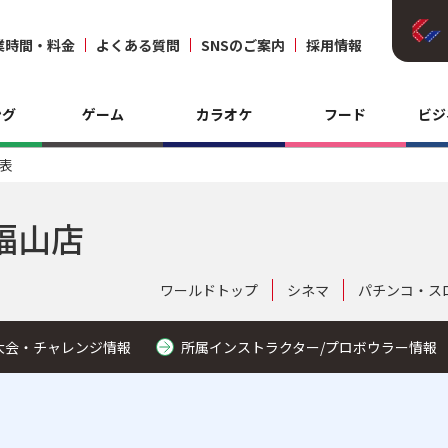
業時間・料金
よくある質問
SNSのご案内
採用情報
ング
ゲーム
カラオケ
フード
ビジ
表
福山店
ワールドトップ
シネマ
パチンコ・ス
大会・チャレンジ情報
所属インストラクター/プロボウラー情報