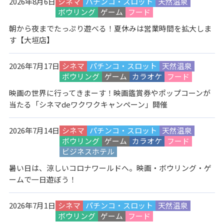
2026年8月6日
シネマ
パチンコ・スロット
天然温泉
ボウリング
ゲーム
フード
朝から夜までたっぷり遊べる！夏休みは営業時間を拡大しま
す【大垣店】
2026年7月17日
シネマ
パチンコ・スロット
天然温泉
ボウリング
ゲーム
カラオケ
フード
映画の世界に行ってきまーす！映画鑑賞券やポップコーンが
当たる「シネマdeワクワクキャンペーン」開催
2026年7月14日
シネマ
パチンコ・スロット
天然温泉
ボウリング
ゲーム
カラオケ
フード
ビジネスホテル
暑い日は、涼しいコロナワールドへ。映画・ボウリング・ゲ
ームで一日遊ぼう！
2026年7月1日
シネマ
パチンコ・スロット
天然温泉
ボウリング
ゲーム
フード