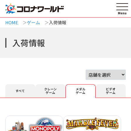
HOME
ゲーム
入荷情報
入荷情報
クレーン
メダル
ビデオ
すべて
ゲーム
ゲーム
ゲーム