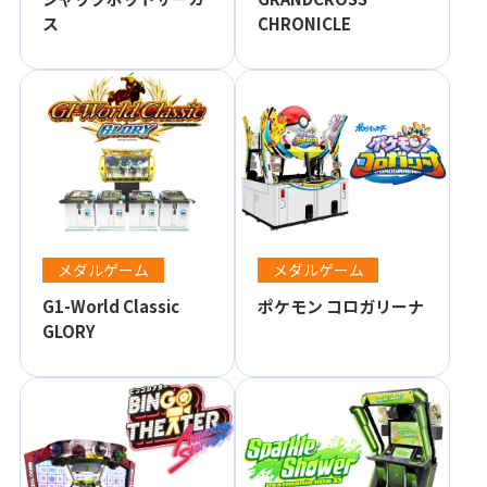
ス
CHRONICLE
メダルゲーム
メダルゲーム
G1-World Classic
ポケモン コロガリーナ
GLORY