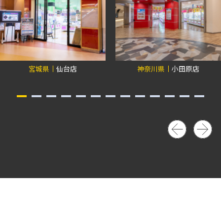
宮城県
仙台店
神奈川県
小田原店