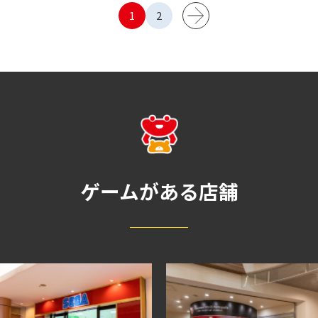
1
2
ゲームがある店舗