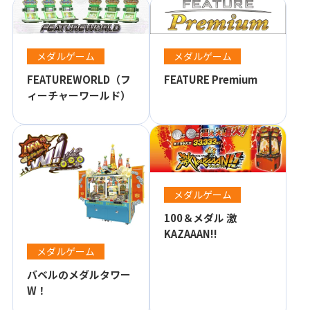
メダルゲーム
メダルゲーム
FEATUREWORLD（フ
FEATURE Premium
ィーチャーワールド）
メダルゲーム
100＆メダル 激
KAZAAAN!!
メダルゲーム
バベルのメダルタワー
W！