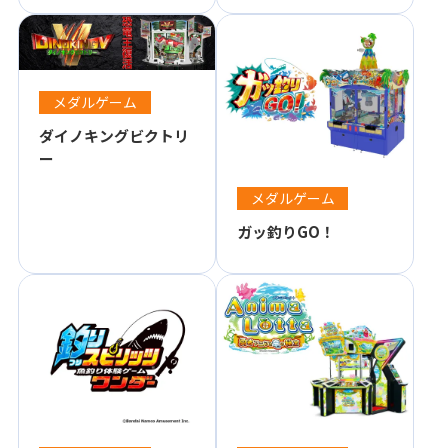
メダルゲーム
ダイノキングビクトリ
ー
メダルゲーム
ガッ釣りGO！