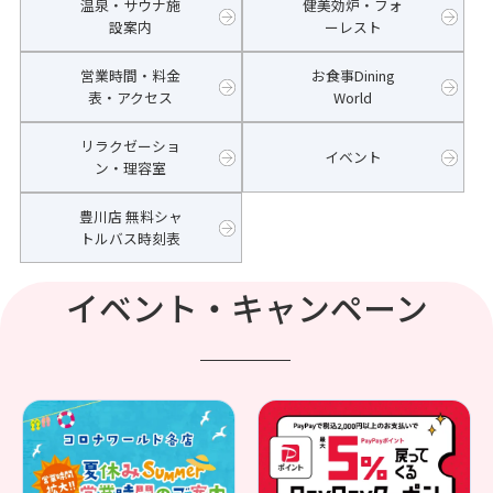
温泉・サウナ施
健美効炉・フォ
設案内
ーレスト
営業時間・料金
お食事Dining
表・アクセス
World
リラクゼーショ
イベント
ン・理容室
豊川店 無料シャ
トルバス時刻表
イベント・キャンペーン