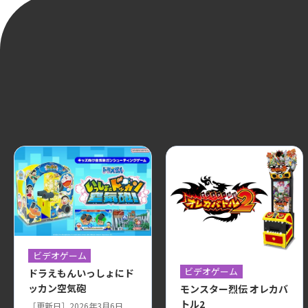
ビデオゲーム
ビデオゲーム
ドラえもんいっしょにド
ッカン空気砲
モンスター烈伝 オレカバ
トル2
［更新日］2026年3月6日