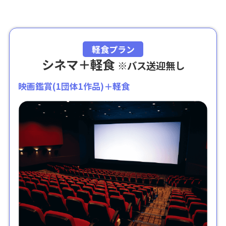
軽食プラン
シネマ＋軽食
※バス送迎無し
映画鑑賞(1団体1作品)＋軽食