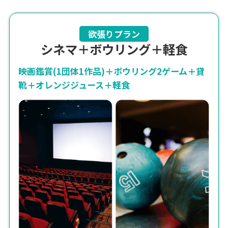
欲張りプラン
シネマ＋ボウリング＋軽食
映画鑑賞(1団体1作品)＋ボウリング2ゲーム＋貸
靴＋オレンジジュース＋軽食