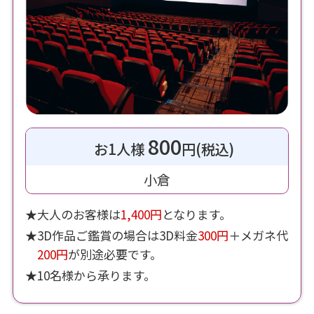
800
お1人様
円(税込)
小倉
★大人のお客様は
1,400円
となります。
★3D作品ご鑑賞の場合は3D料金
300円
＋メガネ代
200円
が別途必要です。
★10名様から承ります。