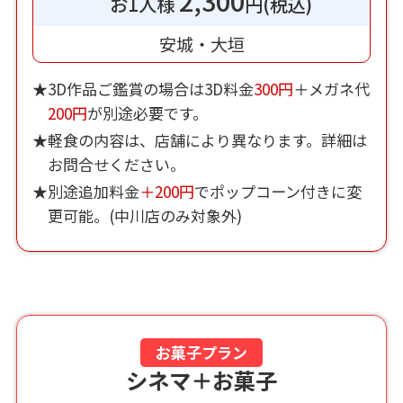
2,300
お1人様
円(税込)
安城・大垣
★3D作品ご鑑賞の場合は3D料金
300円
＋メガネ代
200円
が別途必要です。
★軽食の内容は、店舗により異なります。詳細は
お問合せください。
★別途追加料金
＋200円
でポップコーン付きに変
更可能。(中川店のみ対象外)
お菓子プラン
シネマ＋お菓子