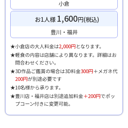
小倉
1,600
お1人様
円(税込)
豊川・福井
★小倉店の大人料金は
2,000円
となります。
★軽食の内容は店舗により異なります。詳細はお
問合わせください。
★3D作品ご鑑賞の場合は3D料金
300円
＋メガネ代
200円
が別途必要です
★10名様から承ります。
★豊川店・福井店は別途追加料金
＋200円
でポッ
プコーン付きに変更可能。