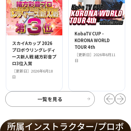
KobaTV CUP -
KORONA WORLD
スカイAカップ 2026
TOUR 4th
プロボウリングレディ
［更新日］2026年6月11
ース新人戦 緒方彩音プ
日
ロ3位入賞
［更新日］2026年6月18
日
一覧を見る
所属インストラクター/プロボ