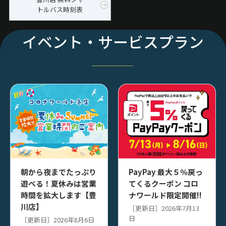
トルバス時刻表
イベント・サービスプラン
朝から夜までたっぷり
PayPay 最大５％戻っ
遊べる！夏休みは営業
てくるクーポン コロ
時間を拡大します【豊
ナワールド限定開催!!
川店】
［更新日］2026年7月13
日
［更新日］2026年8月6日