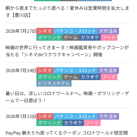
朝から夜までたっぷり遊べる！夏休みは営業時間を拡大しま
す【豊川店】
2026年7月17日
シネマ
パチンコ・スロット
天然温泉
ボウリング
ゲーム
カラオケ
フード
映画の世界に行ってきまーす！映画鑑賞券やポップコーンが
当たる「シネマdeワクワクキャンペーン」開催
2026年7月14日
シネマ
パチンコ・スロット
天然温泉
ボウリング
ゲーム
カラオケ
フード
ビジネスホテル
暑い日は、涼しいコロナワールドへ。映画・ボウリング・ゲ
ームで一日遊ぼう！
2026年7月13日
シネマ
パチンコ・スロット
天然温泉
ボウリング
カラオケ
フード
PayPay 最大５％戻ってくるクーポン コロナワールド限定開