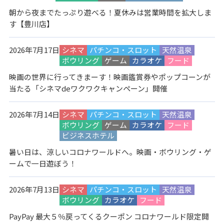
朝から夜までたっぷり遊べる！夏休みは営業時間を拡大しま
す【豊川店】
2026年7月17日
シネマ
パチンコ・スロット
天然温泉
ボウリング
ゲーム
カラオケ
フード
映画の世界に行ってきまーす！映画鑑賞券やポップコーンが
当たる「シネマdeワクワクキャンペーン」開催
2026年7月14日
シネマ
パチンコ・スロット
天然温泉
ボウリング
ゲーム
カラオケ
フード
ビジネスホテル
暑い日は、涼しいコロナワールドへ。映画・ボウリング・ゲ
ームで一日遊ぼう！
2026年7月13日
シネマ
パチンコ・スロット
天然温泉
ボウリング
カラオケ
フード
PayPay 最大５％戻ってくるクーポン コロナワールド限定開