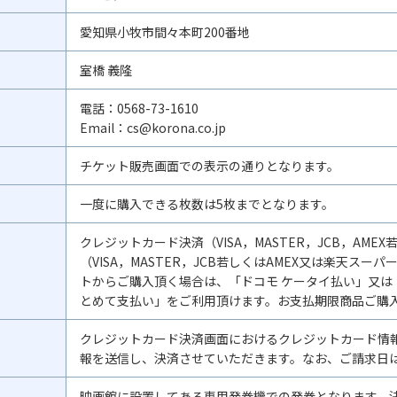
愛知県小牧市間々本町200番地
室橋 義隆
電話：0568-73-1610
Email：
cs@korona.co.jp
チケット販売画面での表示の通りとなります。
一度に購入できる枚数は5枚までとなります。
クレジットカード決済（VISA，MASTER，JCB，AMEX
（VISA，MASTER，JCB若しくはAMEX又は楽天ス
トからご購入頂く場合は、「ドコモ ケータイ払い」又は
とめて支払い」をご利用頂けます。お支払期限商品ご購
クレジットカード決済画面におけるクレジットカード情
報を送信し、決済させていただきます。なお、ご請求日
映画館に設置してある専用発券機での発券となります。