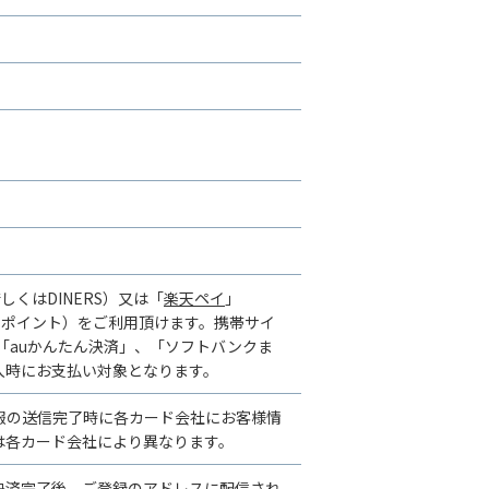
若しくはDINERS）又は「
楽天ペイ
」
ーパーポイント）をご利用頂けます。携帯サイ
「auかんたん決済」、「ソフトバンクま
入時にお支払い対象となります。
報の送信完了時に各カード会社にお客様情
は各カード会社により異なります。
決済完了後、ご登録のアドレスに配信され