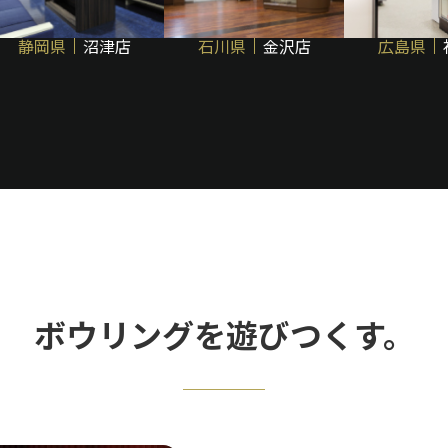
静岡県
沼津店
石川県
金沢店
広島県
ボウリングを
遊びつくす。