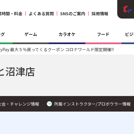
業時間・料金
よくある質問
SNSのご案内
採用情報
ング
ゲーム
カラオケ
フード
ビジ
ayPay 最大５％戻ってくるクーポン コロナワールド限定開催!!
と沼津店
大会・チャレンジ情報
所属インストラクター/プロボウラー情報