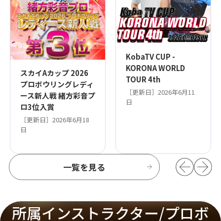
KobaTV CUP -
KORONA WORLD
スカイAカップ 2026
TOUR 4th
プロボウリングレディ
［更新日］2026年6月11
ース新人戦 緒方彩音プ
日
ロ3位入賞
［更新日］2026年6月18
日
一覧を見る
所属インストラクター/プロボ