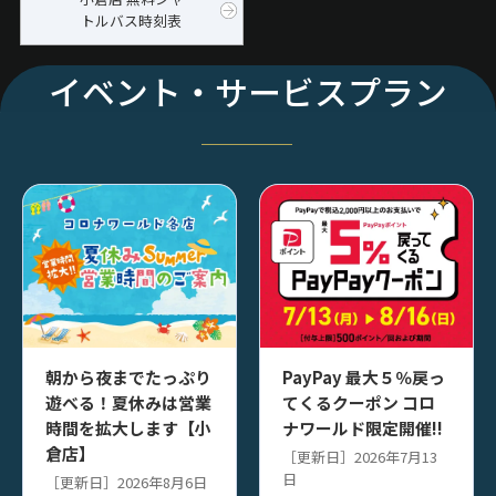
トルバス時刻表
イベント・サービスプラン
朝から夜までたっぷり
PayPay 最大５％戻っ
遊べる！夏休みは営業
てくるクーポン コロ
時間を拡大します【小
ナワールド限定開催!!
倉店】
［更新日］2026年7月13
日
［更新日］2026年8月6日