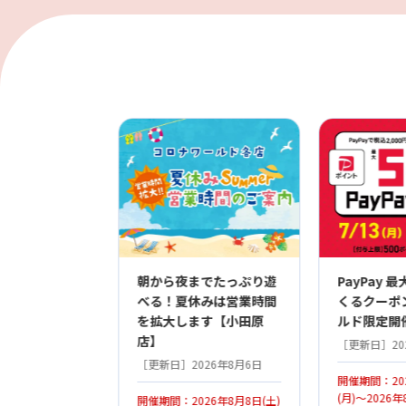
朝から夜までたっぷり遊
PayPay 
べる！夏休みは営業時間
くるクーポ
を拡大します【小田原
ルド限定開催
店】
［更新日］20
［更新日］2026年8月6日
開催期間：20
(月)～2026年
開催期間：2026年8月8日(土)