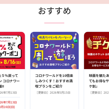
おすすめ
最大５％戻って
コロナワールドを10倍楽
映画を観た
ン コロナワー
しみつくす！おすすめ満
てもお得な
!!
喫プランをご紹介
ケ割』
26年7月13日
［更新日］2026年5月15日
［更新日］202
26年7月13日
8月16日(日)