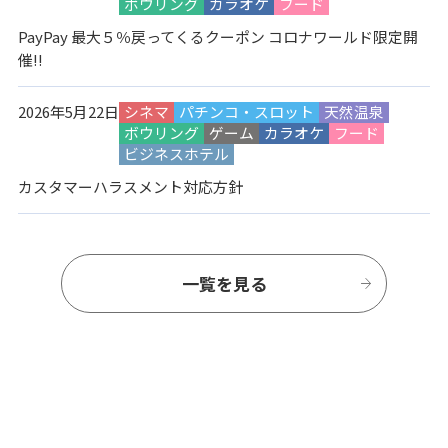
ボウリング
カラオケ
フード
PayPay 最大５％戻ってくるクーポン コロナワールド限定開
催!!
2026年5月22日
シネマ
パチンコ・スロット
天然温泉
ボウリング
ゲーム
カラオケ
フード
ビジネスホテル
カスタマーハラスメント対応方針
一覧を見る