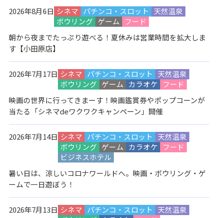
2026年8月6日
シネマ
パチンコ・スロット
天然温泉
ボウリング
ゲーム
フード
朝から夜までたっぷり遊べる！夏休みは営業時間を拡大しま
す【小田原店】
2026年7月17日
シネマ
パチンコ・スロット
天然温泉
ボウリング
ゲーム
カラオケ
フード
映画の世界に行ってきまーす！映画鑑賞券やポップコーンが
当たる「シネマdeワクワクキャンペーン」開催
2026年7月14日
シネマ
パチンコ・スロット
天然温泉
ボウリング
ゲーム
カラオケ
フード
ビジネスホテル
暑い日は、涼しいコロナワールドへ。映画・ボウリング・ゲ
ームで一日遊ぼう！
2026年7月13日
シネマ
パチンコ・スロット
天然温泉