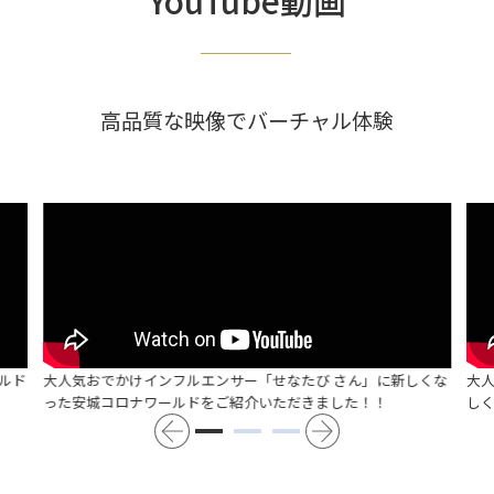
YouTube動画
高品質な映像でバーチャル体験
ルド
大人気おでかけインフルエンサー「せなたび さん」に新しくな
大
った安城コロナワールドをご紹介いただきました！！
し