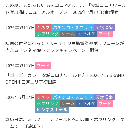
この夏、あたらしい あんコロ へ行こう。「安城コロナワール
ド 第１弾リニューアルオープン」 2026年7月17日(金)予定
2026年7月17日
シネマ
パチンコ・スロット
天然温泉
ボウリング
ゲーム
カラオケ
フード
映画の世界に行ってきまーす！映画鑑賞券やポップコーンが
当たる「シネマdeワクワクキャンペーン」開催
2026年7月17日
フード
「ゴーゴーカレー 安城コロナワールド店」2026.7.17 GRAND
OPEN!! 三河エリア初出店
2026年7月14日
シネマ
パチンコ・スロット
天然温泉
ボウリング
ゲーム
カラオケ
フード
ビジネスホテル
暑い日は、涼しいコロナワールドへ。映画・ボウリング・ゲ
ームで一日遊ぼう！