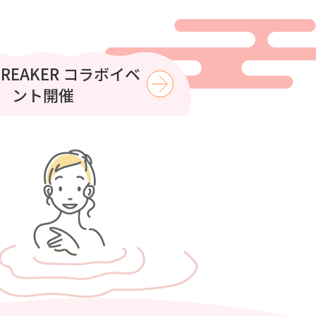
はコロナの湯で涼もう
BREAKER コラボイベ
ント開催
【8月】