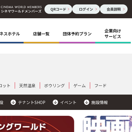
QRコード
ログイン
会員説明
企業向け
ネスホテル
店舗一覧
団体予約プラン
サービス
ロット
天然温泉
ボウリング
ゲーム
フード
設
テナントSHOP
イベント
施設情報