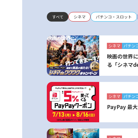
すべて
シネマ
パチンコ・スロット
シネマ
パチン
映画の世界
る「シネマd
シネマ
パチン
PayPay 