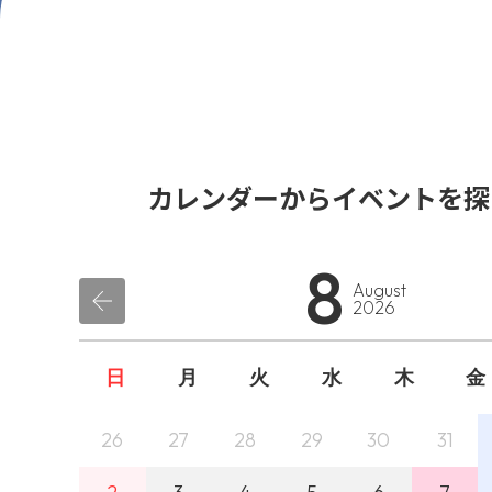
カレンダーからイベントを探
8
August
2026
日
月
火
水
木
金
26
27
28
29
30
31