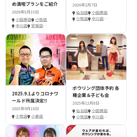
め満喫プランをご紹介
2026年2月7日
2026年5月15日
仙台店
小田原店
小牧店
中川店
…
小田原店
小牧店
中川店
安城店
…
ボウリング団体予約 各
2025.9.1よりコロナワ
種企業＆子ども会
ールド所属決定‼
2025年12月8日
2025年9月18日
仙台店
小田原店
小牧店
小倉店
小牧店
中川店
…