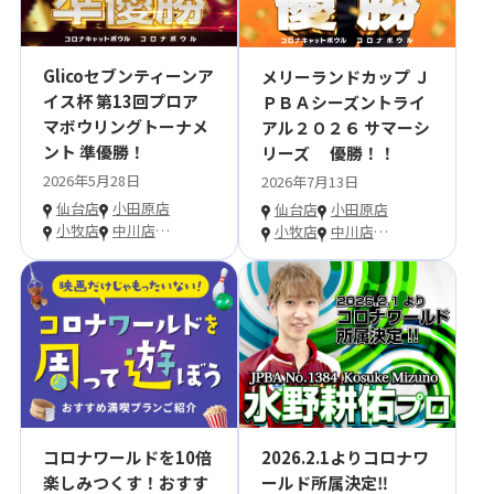
Glicoセブンティーンア
メリーランドカップ Ｊ
イス杯 第13回プロア
ＰＢＡシーズントライ
マボウリングトーナメ
アル２０２６ サマーシ
ント 準優勝！
リーズ 優勝！！
2026年5月28日
2026年7月13日
仙台店
小田原店
仙台店
小田原店
小牧店
中川店
…
小牧店
中川店
…
コロナワールドを10倍
2026.2.1よりコロナワ
楽しみつくす！おすす
ールド所属決定‼