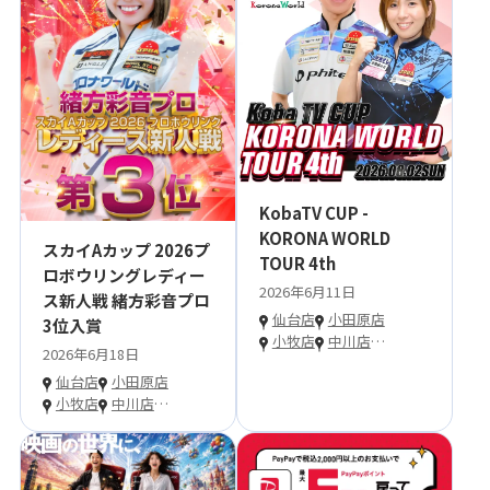
KobaTV CUP -
KORONA WORLD
スカイAカップ 2026プ
TOUR 4th
ロボウリングレディー
2026年6月11日
ス新人戦 緒方彩音プロ
仙台店
小田原店
3位入賞
小牧店
中川店
…
2026年6月18日
仙台店
小田原店
小牧店
中川店
…