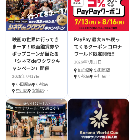
映画の世界に行ってき
PayPay 最大５％戻っ
まーす！映画鑑賞券や
てくるクーポン コロナ
ポップコーンが当たる
ワールド限定開催!!
「シネマdeワクワクキ
2026年7月13日
ャンペーン」開催
仙台店
小田原店
小牧店
中川店
…
2026年7月17日
小田原店
小牧店
中川店
安城店
…