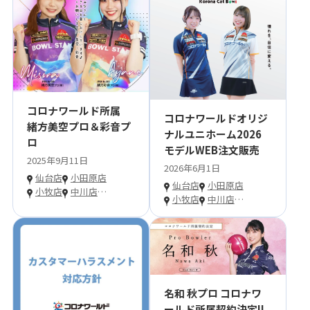
コロナワールド所属
コロナワールドオリジ
緒方美空プロ＆彩音プ
ナルユニホーム2026
ロ
モデルWEB注文販売
2025年9月11日
2026年6月1日
仙台店
小田原店
仙台店
小田原店
小牧店
中川店
…
小牧店
中川店
…
名和 秋プロ コロナワ
ールド所属契約決定!!