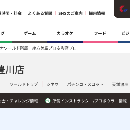
業時間・料金
よくある質問
SNSのご案内
採用情報
ング
ゲーム
カラオケ
フード
ビジ
ナワールド所属 緒方美空プロ＆彩音プロ
豊川店
ワールドトップ
シネマ
パチンコ・スロット
天然温泉
大会・チャレンジ情報
所属インストラクター/プロボウラー情報