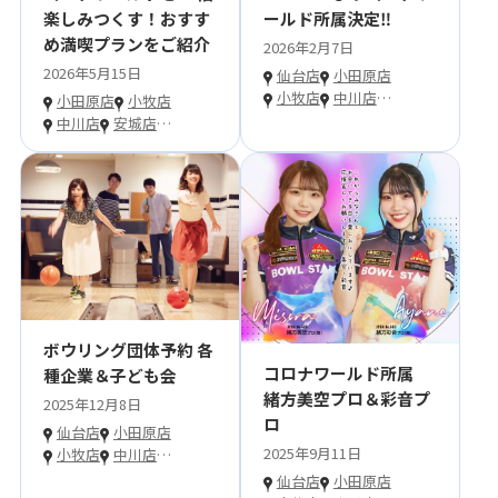
楽しみつくす！おすす
ールド所属決定‼
め満喫プランをご紹介
2026年2月7日
2026年5月15日
仙台店
小田原店
小牧店
中川店
…
小田原店
小牧店
中川店
安城店
…
ボウリング団体予約 各
コロナワールド所属
種企業＆子ども会
緒方美空プロ＆彩音プ
2025年12月8日
ロ
仙台店
小田原店
2025年9月11日
小牧店
中川店
…
仙台店
小田原店