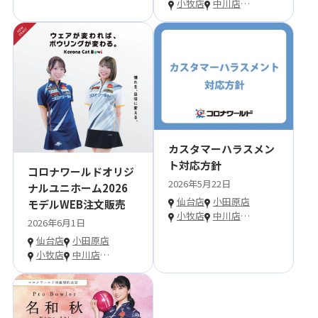
小牧店
中川店
…
カスタマーハラスメン
ト対応方針
コロナワールドオリジ
2026年5月22日
ナルユニホーム2026
仙台店
小田原店
モデルWEB注文販売
小牧店
中川店
…
2026年6月1日
仙台店
小田原店
小牧店
中川店
…