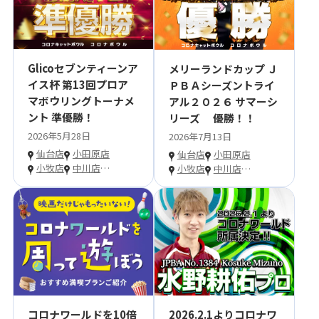
Glicoセブンティーンア
メリーランドカップ Ｊ
イス杯 第13回プロア
ＰＢＡシーズントライ
マボウリングトーナメ
アル２０２６ サマーシ
ント 準優勝！
リーズ 優勝！！
2026年5月28日
2026年7月13日
仙台店
小田原店
仙台店
小田原店
小牧店
中川店
…
小牧店
中川店
…
コロナワールドを10倍
2026.2.1よりコロナワ