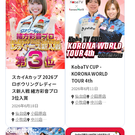
KobaTV CUP -
KORONA WORLD
スカイAカップ 2026プ
TOUR 4th
ロボウリングレディー
2026年6月11日
ス新人戦 緒方彩音プロ
仙台店
小田原店
3位入賞
小牧店
中川店
…
2026年6月18日
仙台店
小田原店
小牧店
中川店
…