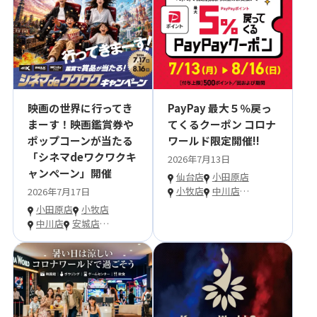
映画の世界に行ってき
PayPay 最大５％戻っ
まーす！映画鑑賞券や
てくるクーポン コロナ
ポップコーンが当たる
ワールド限定開催!!
「シネマdeワクワクキ
2026年7月13日
ャンペーン」開催
仙台店
小田原店
小牧店
中川店
…
2026年7月17日
小田原店
小牧店
中川店
安城店
…