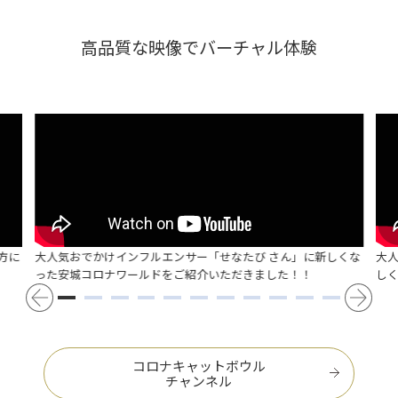
高品質な映像でバーチャル体験
方に
大人気おでかけインフルエンサー「せなたび さん」に新しくな
大
った安城コロナワールドをご紹介いただきました！！
し
コロナキャットボウル
チャンネル