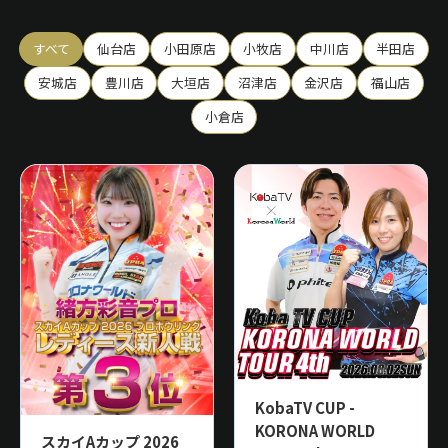
すべて
仙台店
小田原店
小牧店
中川店
半田店
安城店
豊川店
大垣店
沼津店
金沢店
福山店
小倉店
KobaTV CUP -
KORONA WORLD
スカイAカップ 2026