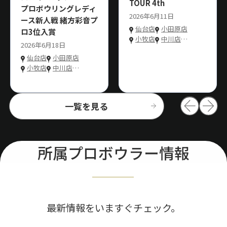
TOUR 4th
プロボウリングレディ
2026年6月11日
ース新人戦 緒方彩音プ
仙台店
小田原店
ロ3位入賞
小牧店
中川店
…
2026年6月18日
仙台店
小田原店
小牧店
中川店
…
一覧を見る
所属プロボウラー情報
最新情報をいますぐチェック。