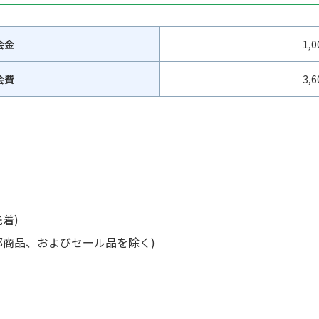
会金
1,
会費
3,
着)
部商品、およびセール品を除く)