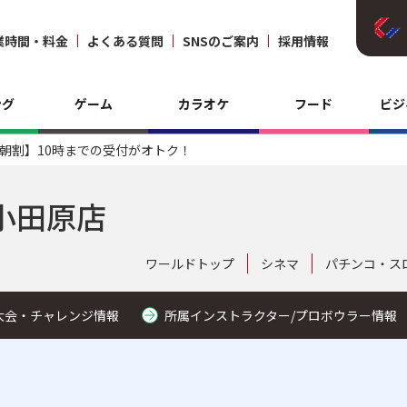
業時間・料金
よくある質問
SNSのご案内
採用情報
ング
ゲーム
カラオケ
フード
ビジ
朝割】10時までの受付がオトク！
小田原店
ワールドトップ
シネマ
パチンコ・ス
大会・チャレンジ情報
所属インストラクター/プロボウラー情報