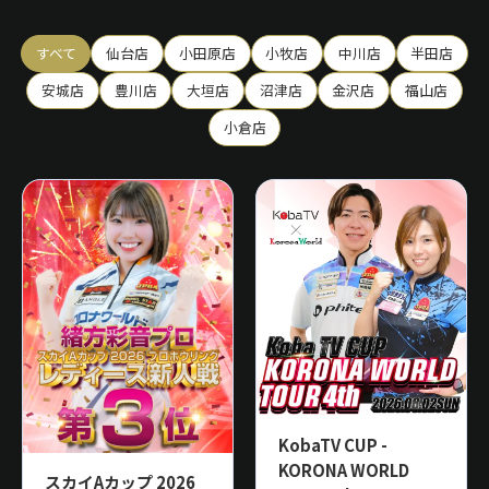
すべて
仙台店
小田原店
小牧店
中川店
半田店
安城店
豊川店
大垣店
沼津店
金沢店
福山店
小倉店
KobaTV CUP -
KORONA WORLD
スカイAカップ 2026