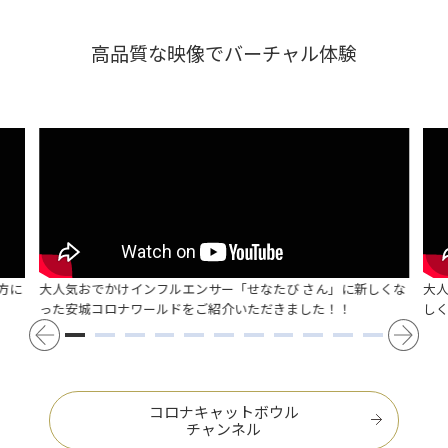
高品質な映像でバーチャル体験
方に
大人気おでかけインフルエンサー「せなたび さん」に新しくな
大
った安城コロナワールドをご紹介いただきました！！
し
コロナキャットボウル
チャンネル