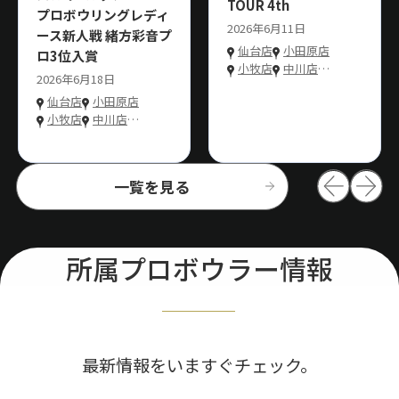
TOUR 4th
プロボウリングレディ
2026年6月11日
ース新人戦 緒方彩音プ
仙台店
小田原店
ロ3位入賞
小牧店
中川店
…
2026年6月18日
仙台店
小田原店
小牧店
中川店
…
一覧を見る
所属プロボウラー情報
最新情報をいますぐチェック。