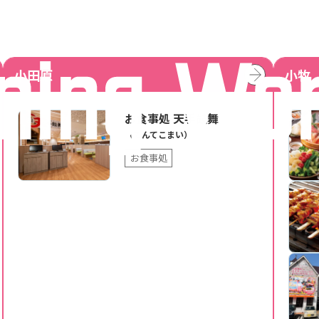
小田原
小牧
お食事処 天手鼓舞
（てんてこまい）
お食事処