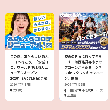
この夏、あたらしい あん
映画の世界に行ってきま
コロ へ行こう。「安城コ
ーす！映画鑑賞券やポッ
ロナワールド 第１弾リニ
プコーンが当たる「シネ
ューアルオープン」
マdeワクワクキャンペー
2026年7月17日(金)予定
ン」開催
2026年7月17日
2026年7月17日
安城店
小田原店
小牧店
中川店
安城店
…