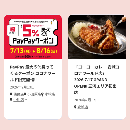
PayPay 最大５％戻って
「ゴーゴーカレー 安城コ
くるクーポン コロナワー
ロナワールド店」
ルド限定開催!!
2026.7.17 GRAND
OPEN!! 三河エリア初出
2026年7月13日
店
仙台店
小田原店
小牧店
中川店
…
2026年7月17日
安城店