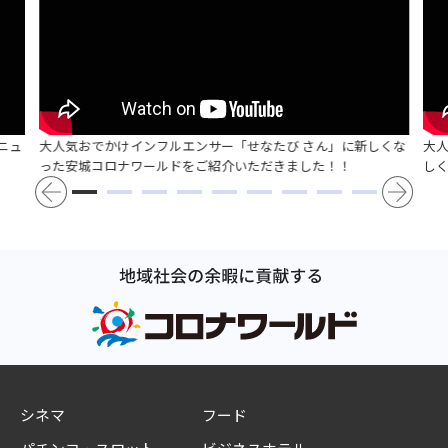
ニュ
大人気おでかけインフルエンサー「せなたび さん」に新しくな
大
った安城コロナワールドをご紹介いただきました！！
し
シネマ
フード