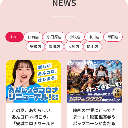
NEWS
すべて
仙台店
小田原店
小牧店
中川店
半田店
安城店
豊川店
大垣店
福山店
この夏、あたらしい
映画の世界に行ってき
あんコロ へ行こう。
まーす！映画鑑賞券や
「安城コロナワールド
ポップコーンが当たる