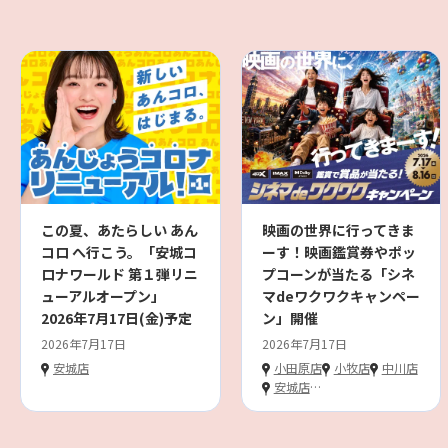
この夏、あたらしい あん
映画の世界に行ってきま
コロ へ行こう。「安城コ
ーす！映画鑑賞券やポッ
ロナワールド 第１弾リニ
プコーンが当たる「シネ
ューアルオープン」
マdeワクワクキャンペー
2026年7月17日(金)予定
ン」開催
2026年7月17日
2026年7月17日
安城店
小田原店
小牧店
中川店
安城店
…