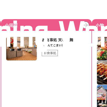
小田原
小牧
お食事処 天手鼓舞
（てんてこまい）
お食事処