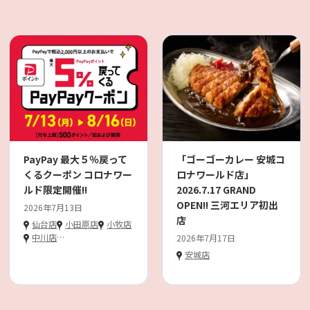
PayPay 最大５％戻って
「ゴーゴーカレー 安城コ
くるクーポン コロナワー
ロナワールド店」
ルド限定開催!!
2026.7.17 GRAND
OPEN!! 三河エリア初出
2026年7月13日
店
仙台店
小田原店
小牧店
中川店
…
2026年7月17日
安城店