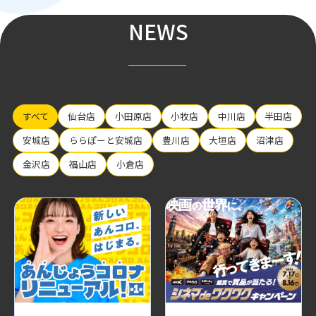
NEWS
すべて
仙台店
小田原店
小牧店
中川店
半田店
安城店
ららぽーと安城店
豊川店
大垣店
沼津店
金沢店
福山店
小倉店