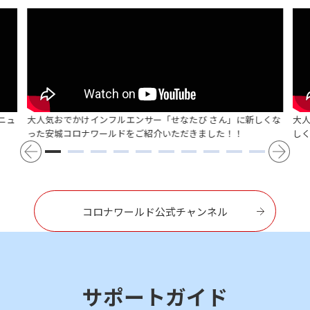
ニュ
大人気おでかけインフルエンサー「せなたび さん」に新しくな
大
った安城コロナワールドをご紹介いただきました！！
し
コロナワールド公式チャンネル
サポートガイド