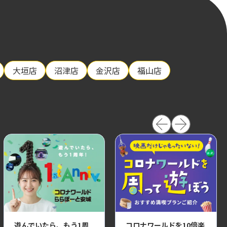
大垣店
沼津店
金沢店
福山店
遊んでいたら、もう1周
コロナワールドを10倍楽