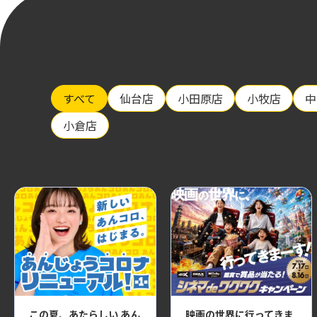
すべて
仙台店
小田原店
小牧店
中
小倉店
この夏、あたらしい あん
映画の世界に行ってきま