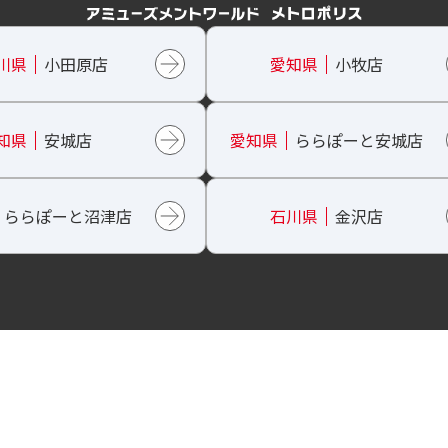
川県
小田原店
愛知県
小牧店
知県
安城店
愛知県
ららぽーと
安城店
ららぽーと
沼津店
石川県
金沢店