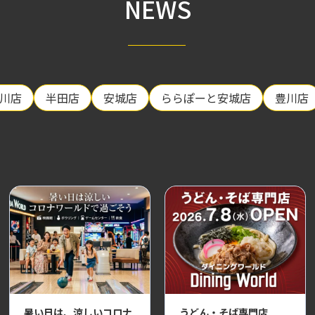
NEWS
川店
半田店
安城店
ららぽーと安城店
豊川店
暑い日は、涼しいコロナ
うどん・そば専門店