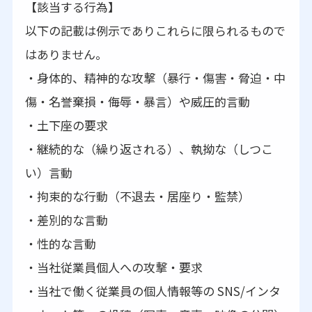
【該当する行為】
以下の記載は例示でありこれらに限られるもので
はありません。
・身体的、精神的な攻撃（暴行・傷害・脅迫・中
傷・名誉棄損・侮辱・暴言）や威圧的言動
・土下座の要求
・継続的な（繰り返される）、執拗な（しつこ
い）言動
・拘束的な行動（不退去・居座り・監禁）
・差別的な言動
・性的な言動
・当社従業員個人への攻撃・要求
・当社で働く従業員の個人情報等の SNS/インタ