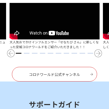
ニュ
大人気おでかけインフルエンサー「せなたび さん」に新しくな
大
った安城コロナワールドをご紹介いただきました！！
し
コロナワールド公式チャンネル
サポートガイド