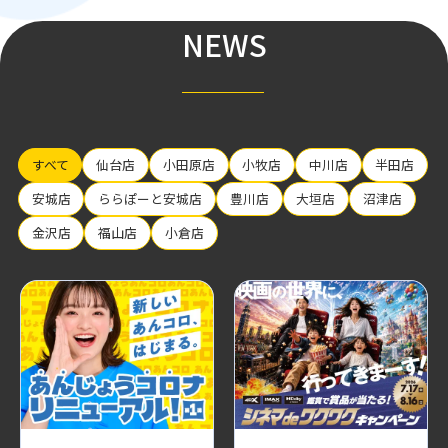
NEWS
すべて
仙台店
小田原店
小牧店
中川店
半田店
安城店
ららぽーと安城店
豊川店
大垣店
沼津店
金沢店
福山店
小倉店