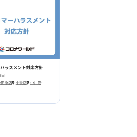
ーハラスメント対応方針
2日
小田原店
小牧店
中川店
…