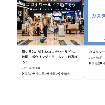
暑い日は、涼しいコロナワールドへ。
カスタマ
映画・ボウリング・ゲームで一日遊ぼ
2026年5月2
う！
仙台店
2026年7月14日
仙台店
小田原店
小牧店
中川店
…