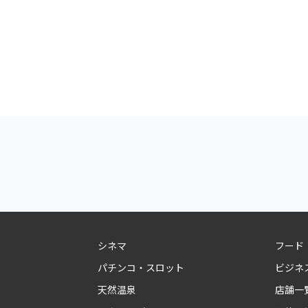
シネマ
フード
パチンコ・スロット
ビジネ
天然温泉
店舗一