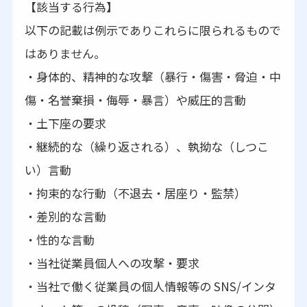
【該当する行為】
以下の記載は例示でありこれらに限られるもので
はありません。
・身体的、精神的な攻撃（暴行・傷害・脅迫・中
傷・名誉棄損・侮辱・暴言）や威圧的言動
・土下座の要求
・継続的な（繰り返される）、執拗な（しつこ
い）言動
・拘束的な行動（不退去・居座り・監禁）
・差別的な言動
・性的な言動
・当社従業員個人への攻撃・要求
・当社で働く従業員の個人情報等の SNS/インタ