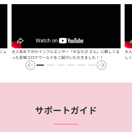
ニュ
大人気おでかけインフルエンサー「せなたび さん」に新しくな
大
った安城コロナワールドをご紹介いただきました！！
し
サポートガイド