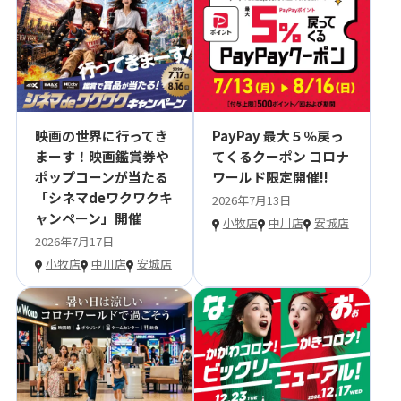
映画の世界に行ってき
PayPay 最大５％戻っ
まーす！映画鑑賞券や
てくるクーポン コロナ
ポップコーンが当たる
ワールド限定開催!!
「シネマdeワクワクキ
2026年7月13日
ャンペーン」開催
小牧店
中川店
安城店
2026年7月17日
小牧店
中川店
安城店