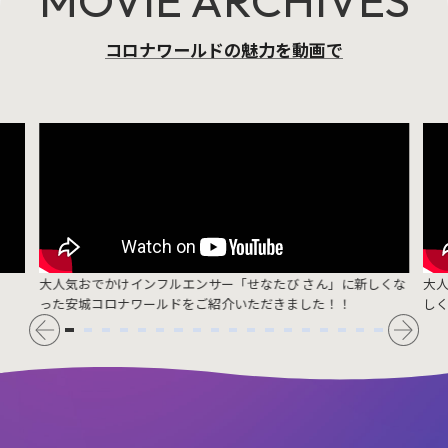
MOVIE ARCHIVES
コロナワールドの魅力を動画で
大人気おでかけインフルエンサー「せなたび さん」に新しくな
大
った安城コロナワールドをご紹介いただきました！！
し