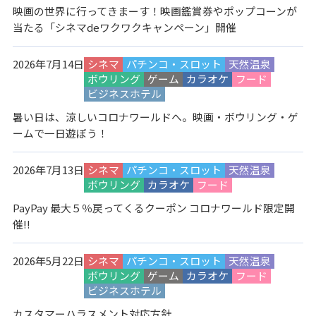
映画の世界に行ってきまーす！映画鑑賞券やポップコーンが
当たる「シネマdeワクワクキャンペーン」開催
2026年7月14日
シネマ
パチンコ・スロット
天然温泉
ボウリング
ゲーム
カラオケ
フード
ビジネスホテル
暑い日は、涼しいコロナワールドへ。映画・ボウリング・ゲ
ームで一日遊ぼう！
2026年7月13日
シネマ
パチンコ・スロット
天然温泉
ボウリング
カラオケ
フード
PayPay 最大５％戻ってくるクーポン コロナワールド限定開
催!!
2026年5月22日
シネマ
パチンコ・スロット
天然温泉
ボウリング
ゲーム
カラオケ
フード
ビジネスホテル
カスタマーハラスメント対応方針