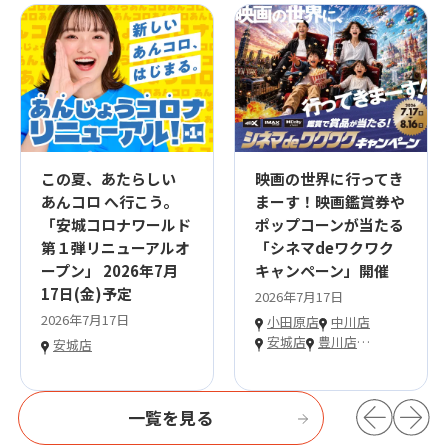
この夏、あたらしい
映画の世界に行ってき
あんコロ へ行こう。
まーす！映画鑑賞券や
「安城コロナワールド
ポップコーンが当たる
第１弾リニューアルオ
「シネマdeワクワク
ープン」 2026年7月
キャンペーン」開催
17日(金)予定
2026年7月17日
2026年7月17日
小田原店
中川店
安城店
豊川店
…
安城店
一覧を見る