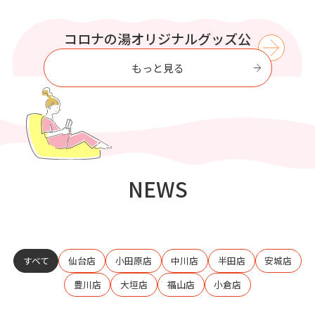
WIND BREAKER コラボイベント
この夏はコロナの湯で涼もう【8
プリティシリーズ コラボイベン
コロナの湯オリジナルグッズ公
コロナの湯で
至福のひとときを過ごす
式オンラインストア
ト開催
月】
開催
もっと見る
NEWS
すべて
仙台店
小田原店
中川店
半田店
安城店
豊川店
大垣店
福山店
小倉店