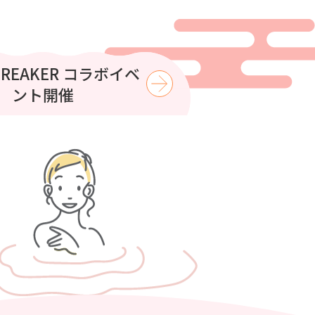
はコロナの湯で涼もう
BREAKER コラボイベ
ント開催
【8月】