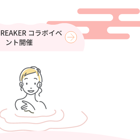
はコロナの湯で涼もう
BREAKER コラボイベ
ント開催
【8月】