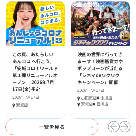
この夏、あたらしい
映画の世界に行ってき
あんコロ へ行こう。
まーす！映画鑑賞券や
「安城コロナワールド
ポップコーンが当たる
第１弾リニューアルオ
「シネマdeワクワク
ープン」 2026年7月
キャンペーン」開催
17日(金)予定
2026年7月17日
2026年7月17日
小田原店
中川店
安城店
豊川店
…
安城店
一覧を見る