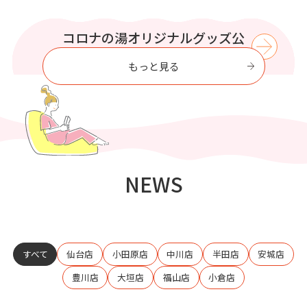
WIND BREAKER コラボイベント
この夏はコロナの湯で涼もう【8
プリティシリーズ コラボイベン
コロナの湯オリジナルグッズ公
コロナの湯で
至福のひとときを過ごす
式オンラインストア
ト開催
月】
開催
もっと見る
NEWS
すべて
仙台店
小田原店
中川店
半田店
安城店
豊川店
大垣店
福山店
小倉店