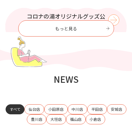
WIND BREAKER コラボイベント
この夏はコロナの湯で涼もう【8
プリティシリーズ コラボイベン
コロナの湯オリジナルグッズ公
コロナの湯で
至福のひとときを過ごす
式オンラインストア
ト開催
月】
開催
もっと見る
NEWS
すべて
仙台店
小田原店
中川店
半田店
安城店
豊川店
大垣店
福山店
小倉店