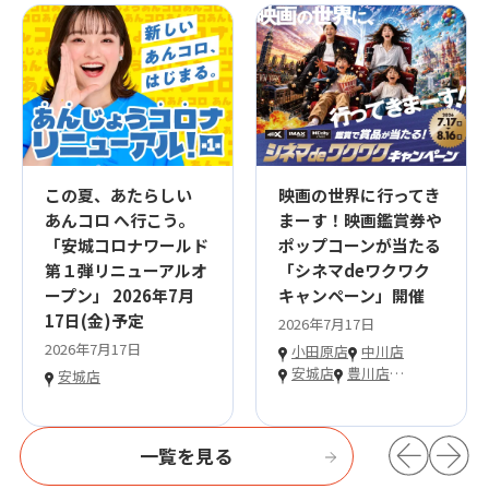
この夏、あたらしい
映画の世界に行ってき
あんコロ へ行こう。
まーす！映画鑑賞券や
「安城コロナワールド
ポップコーンが当たる
第１弾リニューアルオ
「シネマdeワクワク
ープン」 2026年7月
キャンペーン」開催
17日(金)予定
2026年7月17日
2026年7月17日
小田原店
中川店
安城店
豊川店
…
安城店
一覧を見る