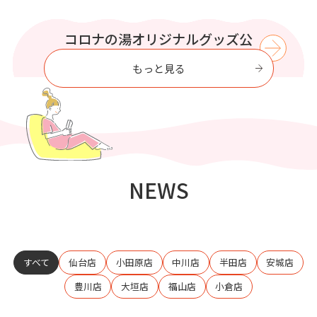
WIND BREAKER コラボイベント
この夏はコロナの湯で涼もう【8
プリティシリーズ コラボイベン
コロナの湯オリジナルグッズ公
コロナの湯で
至福のひとときを過ごす
式オンラインストア
ト開催
月】
開催
もっと見る
NEWS
すべて
仙台店
小田原店
中川店
半田店
安城店
豊川店
大垣店
福山店
小倉店