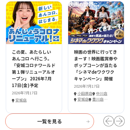
この夏、あたらしい
映画の世界に行ってき
あんコロ へ行こう。
まーす！映画鑑賞券や
「安城コロナワールド
ポップコーンが当たる
第１弾リニューアルオ
「シネマdeワクワク
ープン」 2026年7月
キャンペーン」開催
17日(金)予定
2026年7月17日
2026年7月17日
小田原店
中川店
安城店
豊川店
…
安城店
一覧を見る