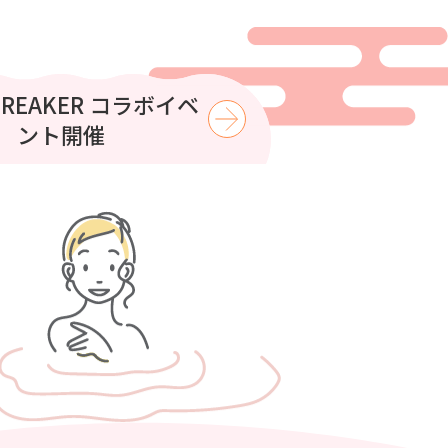
はコロナの湯で涼もう
BREAKER コラボイベ
ント開催
【8月】