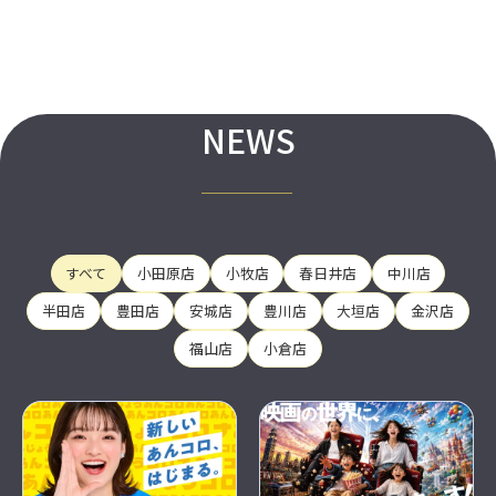
NEWS
すべて
小田原店
小牧店
春日井店
中川店
半田店
豊田店
安城店
豊川店
大垣店
金沢店
福山店
小倉店