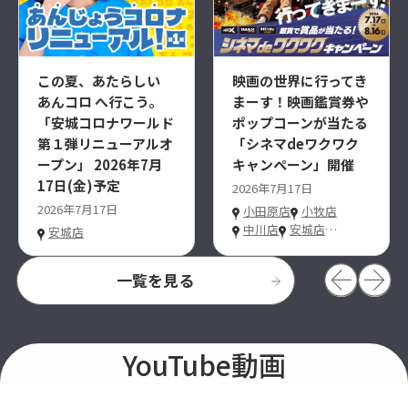
この夏、あたらしい
映画の世界に行ってき
あんコロ へ行こう。
まーす！映画鑑賞券や
「安城コロナワールド
ポップコーンが当たる
第１弾リニューアルオ
「シネマdeワクワク
ープン」 2026年7月
キャンペーン」開催
17日(金)予定
2026年7月17日
2026年7月17日
小田原店
小牧店
中川店
安城店
…
安城店
一覧を見る
YouTube動画