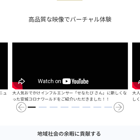
高品質な映像でバーチャル体験
ニュ
大人気おでかけインフルエンサー「せなたび さん」に新しくな
大
った安城コロナワールドをご紹介いただきました！！
し