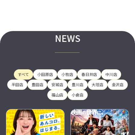
NEWS
すべて
小田原店
小牧店
春日井店
中川店
半田店
豊田店
安城店
豊川店
大垣店
金沢店
福山店
小倉店