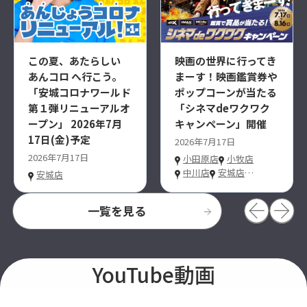
この夏、あたらしい
映画の世界に行ってき
あんコロ へ行こう。
まーす！映画鑑賞券や
「安城コロナワールド
ポップコーンが当たる
第１弾リニューアルオ
「シネマdeワクワク
ープン」 2026年7月
キャンペーン」開催
17日(金)予定
2026年7月17日
2026年7月17日
小田原店
小牧店
中川店
安城店
…
安城店
一覧を見る
YouTube動画