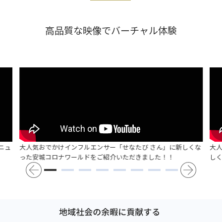
高品質な映像でバーチャル体験
ニュ
大人気おでかけインフルエンサー「せなたび さん」に新しくな
大
った安城コロナワールドをご紹介いただきました！！
し