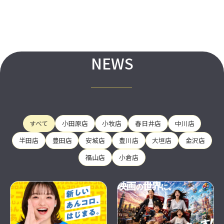
NEWS
すべて
小田原店
小牧店
春日井店
中川店
半田店
豊田店
安城店
豊川店
大垣店
金沢店
福山店
小倉店