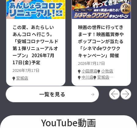
この夏、あたらしい
映画の世界に行ってき
あんコロ へ行こう。
まーす！映画鑑賞券や
「安城コロナワールド
ポップコーンが当たる
第１弾リニューアルオ
「シネマdeワクワク
ープン」 2026年7月
キャンペーン」開催
17日(金)予定
2026年7月17日
2026年7月17日
小田原店
小牧店
中川店
安城店
…
安城店
一覧を見る
YouTube動画