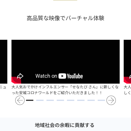
高品質な映像でバーチャル体験
ニュ
大人気おでかけインフルエンサー「せなたび さん」に新しくな
大
った安城コロナワールドをご紹介いただきました！！
し