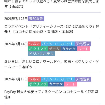
朝から夜までたっぷり遊べる！夏休みは営業時間を拡大しま
す【仙台店】
2026年7月23日
天然温泉
コラボイベント「プリティーシリーズ ほかほか湯めぐり」開
催！【コロナの湯 仙台店・豊川店・福山店】
2026年7月14日
シネマ
パチンコ・スロット
天然温泉
ボウリング
ゲーム
カラオケ
フード
ビジネスホテル
暑い日は、涼しいコロナワールドへ。映画・ボウリング・ゲ
ームで一日遊ぼう！
2026年7月13日
シネマ
パチンコ・スロット
天然温泉
ボウリング
カラオケ
フード
PayPay 最大５％戻ってくるクーポン コロナワールド限定開
催!!