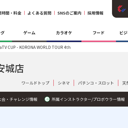
業時間・料金
よくある質問
SNSのご案内
採用情報
ング
ゲーム
カラオケ
フード
ビジ
aTV CUP - KORONA WORLD TOUR 4th
安城店
ワールドトップ
シネマ
パチンコ・スロット
天
大会・チャレンジ情報
所属インストラクター/プロボウラー情報