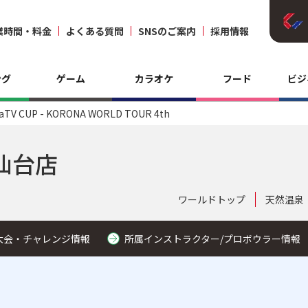
業時間・料金
よくある質問
SNSのご案内
採用情報
ング
ゲーム
カラオケ
フード
ビジ
aTV CUP - KORONA WORLD TOUR 4th
仙台店
ワールドトップ
天然温泉
大会・チャレンジ情報
所属インストラクター/プロボウラー情報